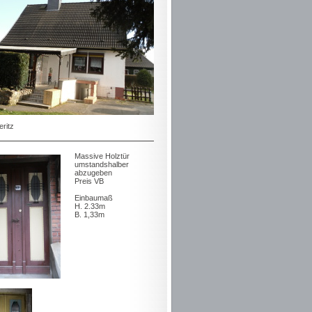
ritz
Massive Holztür
umstandshalber
abzugeben
Preis VB
Einbaumaß
H. 2.33m
B. 1,33m