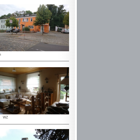
n
h WZ