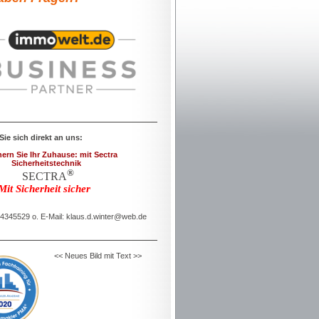
ie sich direkt an uns:
n Sie Ihr Zuhause: mit Sectra
rheitstechnik
®
SECTRA
icherheit sicher
 4345529 o. E-Mail: klaus.d.winter@web.de
<< Neues Bild mit Text >>