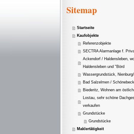
Sitemap
Startseite
Kaufobjekte
Referenzobjekte
SECTRA Alarmanlage f. Priva
Ackendorf / Haldensleben, w
Haldensleben und "Börd
Wassergrundstück, Nienburg/ 
Bad Salzelmen / Schönebeck /
Biederitz, Wohnen am östlic
Lostau, sehr schöne Dachge
verkaufen
Grundstücke
Grundstücke
Maklertätigkeit