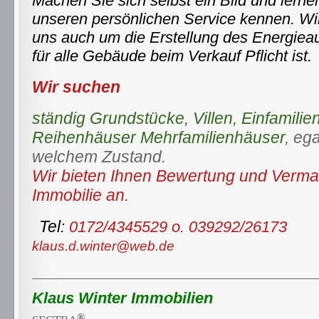
Machen Sie sich selbst ein Bild und lerne
unseren persönlichen Service kennen. W
uns auch um die Erstellung des Energiea
für alle Gebäude beim Verkauf Pflicht ist.
Wir suchen
ständig
Grundstücke, Villen,
Einfamili
Reihenhäuser
Mehrfamilienhäuser
, ega
welchem Zustand.
Wir bieten Ihnen Bewertung und Vermar
Immobilie an.
Tel
:
0172/4345529 o. 039292/26173
klaus.d.winter@web.de
Klaus Winter
Immobilien
®